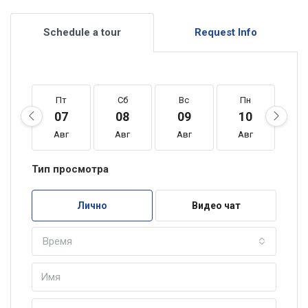
Schedule a tour
Request Info
Пт
Сб
Вс
Пн
В
07
08
09
10
1
Авг
Авг
Авг
Авг
А
Тип просмотра
Лично
Видео чат
Время