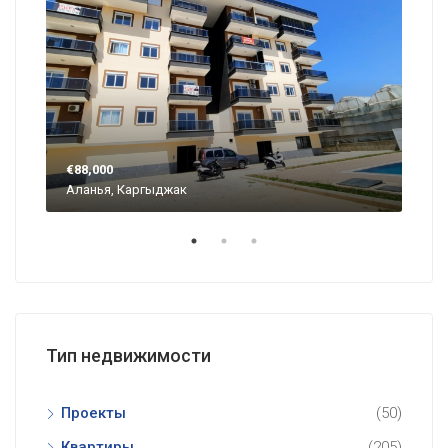
€88,000
€57
Аланья, Каргыджак
Ала
Тип недвижимости
Проекты
(50)
Квартиры
(205)