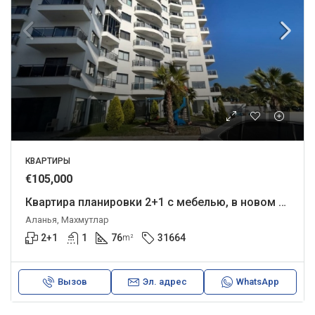
КВАРТИРЫ
€105,000
Квартира планировки 2+1 с мебелью, в новом комплексе.
Аланья, Махмутлар
2+1
1
76
31664
m²
Вызов
Эл. адрес
WhatsApp