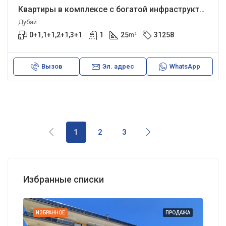
Квартиры в комплексе с богатой инфраструктурой в Дубае. Рассрочка до 2030 года.
Дубай
0+1,1+1,2+1,3+1
1
25
31258
m²
Вызов
Эл. адрес
WhatsApp
1
2
3
Избранные списки
АЖА
ИЗБРАННОЕ
ПРОДАЖА
ИЗБ