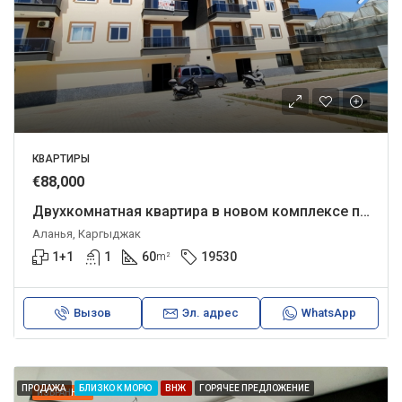
КВАРТИРЫ
€88,000
Двухкомнатная квартира в новом комплексе по привлекательной цене.
Аланья, Каргыджак
1+1
1
60
19530
m²
Вызов
Эл. адрес
WhatsApp
ПРОДАЖА
БЛИЗКО К МОРЮ
ВНЖ
ГОРЯЧЕЕ ПРЕДЛОЖЕНИЕ
ИЗБРАННОЕ