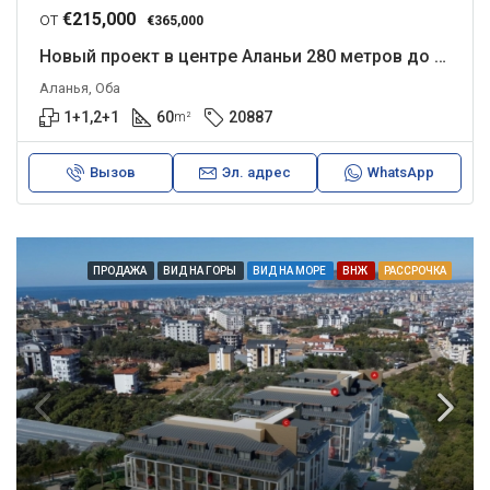
от
€215,000
€365,000
Новый проект в центре Аланьи 280 метров до моря
Аланья, Оба
1+1,2+1
60
20887
m²
Вызов
Эл. адрес
WhatsApp
ПРОДАЖА
ВИД НА ГОРЫ
ВИД НА МОРЕ
ВНЖ
РАССРОЧКА