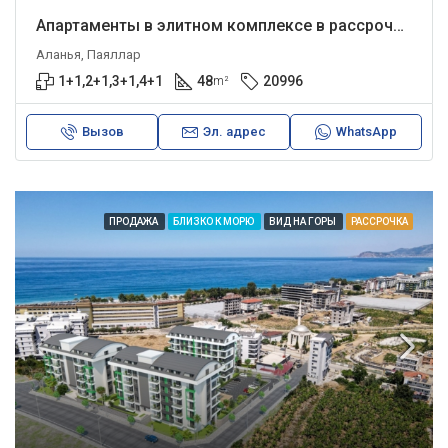
Апартаменты в элитном комплексе в рассрочку.
Аланья, Паяллар
1+1,2+1,3+1,4+1
48
20996
m²
Вызов
Эл. адрес
WhatsApp
ПРОДАЖА
БЛИЗКО К МОРЮ
ВИД НА ГОРЫ
РАССРОЧКА