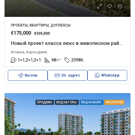
ПРОЕКТЫ, КВАРТИРЫ, ДУПЛЕКСЫ
€175,000
€335,000
Новый проект класса люкс в живописном районе Каргыджак.
Аланья, Каргыджак
1+1,2+1,3+1
48
20986
m²
Вызов
Эл. адрес
WhatsApp
ПРОДАЖА
ВИД НА ГОРЫ
ВИД НА МОРЕ
РАССРОЧКА