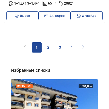
1+1,2+1,3+1,4+1
65
20821
m²
Вызов
Эл. адрес
WhatsApp
1
2
3
4
Избранные списки
АЖА
ИЗБРАННОЕ
ПРОДАЖА
ИЗБ