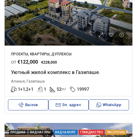
ПРОЕКТЫ, КВАРТИРЫ, ДУПЛЕКСЫ
от
€122,000
€228,000
Уютный жилой комплекс в Газипаше.
Аланья, Газипаша
1+1,2+1
1
52
19997
m²
Вызов
Эл. адрес
WhatsApp
ПРОДАЖА
ВИД НА ГОРЫ
ВИД НА МОРЕ
ГРАЖДАНСТВО
РАССРОЧКА