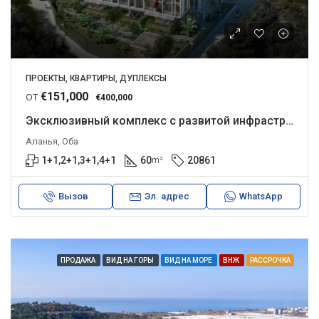
ПРОЕКТЫ, КВАРТИРЫ, ДУПЛЕКСЫ
от
€151,000
€400,000
Эксклюзивный комплекс с развитой инфраструктурой.
Аланья, Оба
1+1,2+1,3+1,4+1
60
20861
m²
Вызов
Эл. адрес
WhatsApp
ПРОДАЖА
ВИД НА ГОРЫ
ВИД НА МОРЕ
ВНЖ
РАССРОЧКА