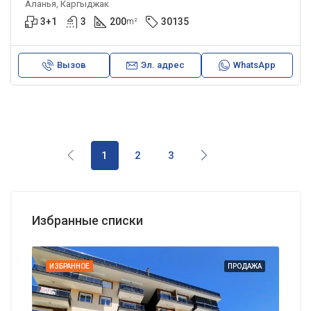
Аланья, Каргыджак
3+1
3
200
30135
m²
Вызов
Эл. адрес
WhatsApp
1
2
3
Избранные списки
АЖА
ИЗБРАННОЕ
ПРОДАЖА
ИЗБ