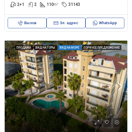
2+1
2
110
31143
m²
Вызов
Эл. адрес
WhatsApp
ПРОДАЖА
ВИД НА ГОРЫ
ВИД НА МОРЕ
ГОРЯЧЕЕ ПРЕДЛОЖЕНИЕ