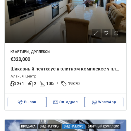
КВАРТИРЫ, ДУПЛЕКСЫ
€320,000
Шикарный пентхаус в элитном комплексе у пляжа Клеопатры.
Аланья, Центр
2+1
2
100
19370
m²
Вызов
Эл. адрес
WhatsApp
ПРОДАЖА
ВИД НА ГОРЫ
ВИД НА МОРЕ
ЭЛИТНЫЙ КОМПЛЕКС