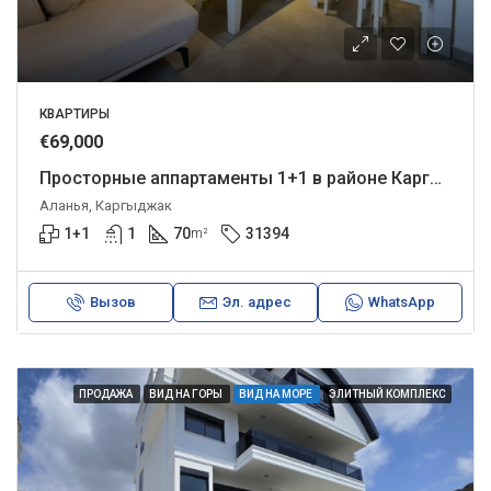
КВАРТИРЫ
€69,000
Просторные аппартаменты 1+1 в районе Каргыджак
Аланья, Каргыджак
1+1
1
70
31394
m²
Вызов
Эл. адрес
WhatsApp
ПРОДАЖА
ВИД НА ГОРЫ
ВИД НА МОРЕ
ЭЛИТНЫЙ КОМПЛЕКС