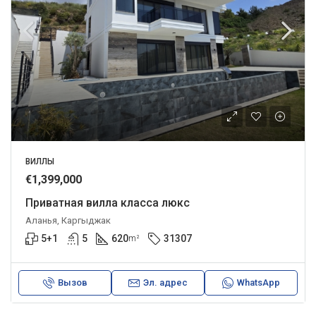
ВИЛЛЫ
€1,399,000
Приватная вилла класса люкс
Аланья, Каргыджак
5+1
5
620
31307
m²
Вызов
Эл. адрес
WhatsApp