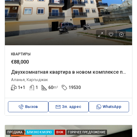
КВАРТИРЫ
€88,000
Двухкомнатная квартира в новом комплексе по привлекательной цене.
Аланья, Каргыджак
1+1
1
60
19530
m²
Вызов
Эл. адрес
WhatsApp
ПРОДАЖА
БЛИЗКО К МОРЮ
ВНЖ
ГОРЯЧЕЕ ПРЕДЛОЖЕНИЕ
ИЗБРАННОЕ