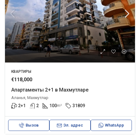
КВАРТИРЫ
€118,000
Апартаменты 2+1 в Махмутларе
Аланья, Махмутлар
2+1
2
100
31809
m²
Вызов
Эл. адрес
WhatsApp