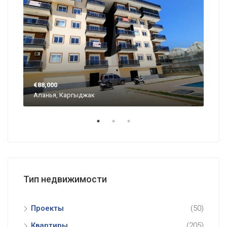
€88,000
€57
Аланья, Каргыджак
Ала
Тип недвижимости
Проекты
(50)
Квартиры
(205)