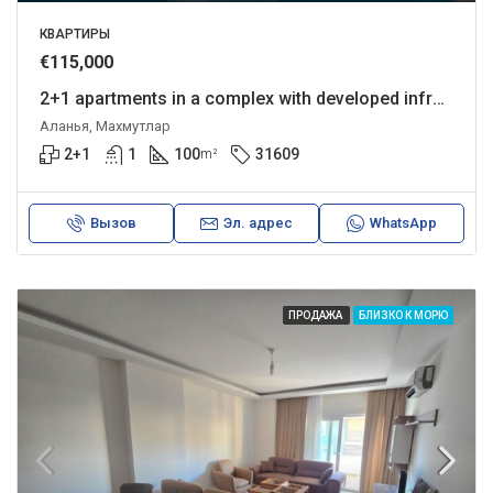
КВАРТИРЫ
€115,000
2+1 apartments in a complex with developed infrastructure
Аланья, Махмутлар
2+1
1
100
31609
m²
Вызов
Эл. адрес
WhatsApp
ПРОДАЖА
БЛИЗКО К МОРЮ