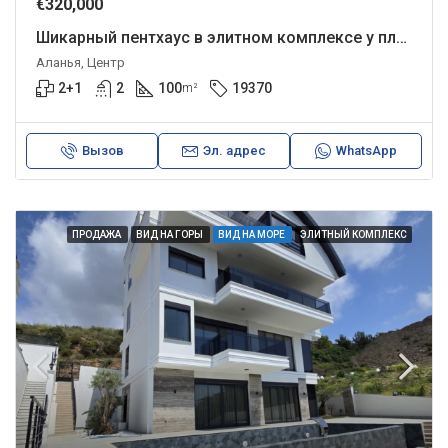
€320,000
Шикарный пентхаус в элитном комплексе у пляжа Клеопатры.
Аланья, Центр
2+1
2
100
19370
m²
Вызов
Эл. адрес
WhatsApp
ПРОДАЖА
ВИД НА ГОРЫ
ВИД НА МОРЕ
ЭЛИТНЫЙ КОМПЛЕКС