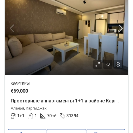
КВАРТИРЫ
€69,000
Просторные аппартаменты 1+1 в районе Каргыджак
Аланья, Каргыджак
1+1
1
70
31394
m²