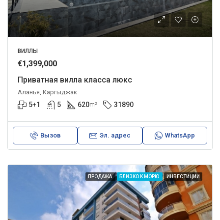
ВИЛЛЫ
€1,399,000
Приватная вилла класса люкс
Аланья, Каргыджак
5+1
5
620
31890
m²
Вызов
Эл. адрес
WhatsApp
ПРОДАЖА
БЛИЗКО К МОРЮ
ИНВЕСТИЦИИ