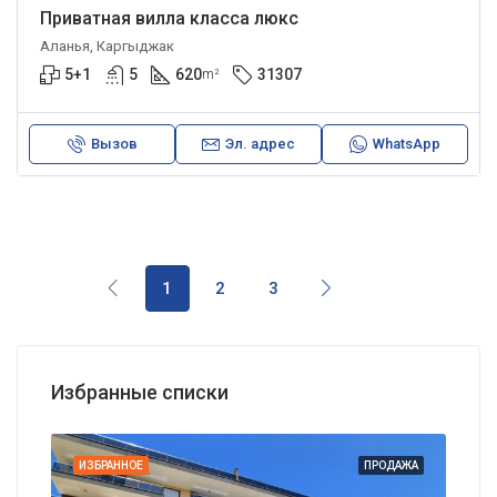
Приватная вилла класса люкс
Аланья, Каргыджак
5+1
5
620
31307
m²
Вызов
Эл. адрес
WhatsApp
1
2
3
Избранные списки
АЖА
ИЗБРАННОЕ
ПРОДАЖА
ИЗБ