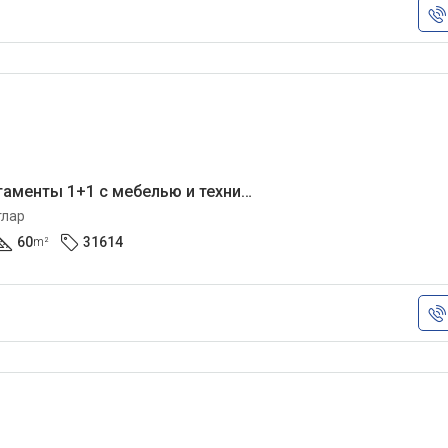
Уютные апартаменты 1+1 с мебелью и техникой
тлар
60
31614
m²