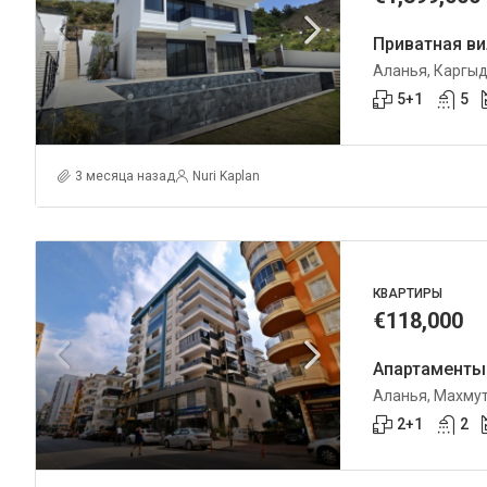
Приватная ви
Аланья, Каргы
5+1
5
3 месяца назад
Nuri Kaplan
КВАРТИРЫ
€118,000
Апартаменты
Аланья, Махму
2+1
2