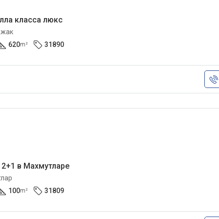
лла класса люкс
джак
620
31890
m²
 2+1 в Махмутларе
тлар
100
31809
m²