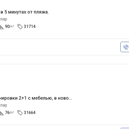
 в 5 минутах от пляжа.
тлар
90
31714
m²
Квартира планировки 2+1 с мебелью, в новом комплексе.
тлар
76
31664
m²