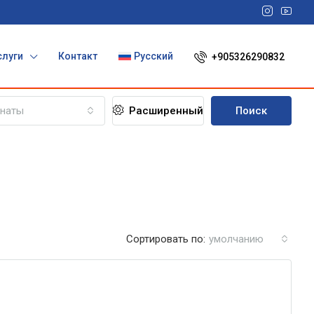
слуги
Контакт
Русский
+905326290832
наты
Расширенный
Поиск
Сортировать по:
умолчанию