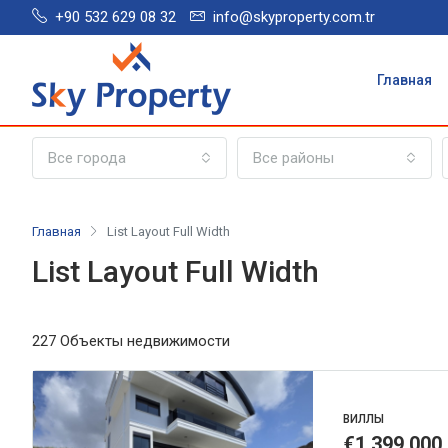
+90 532 629 08 32
info@skyproperty.com.tr
Главная
Все города
Все районы
Главная
List Layout Full Width
List Layout Full Width
227 Объекты недвижимости
ВИЛЛЫ
€1,399,000