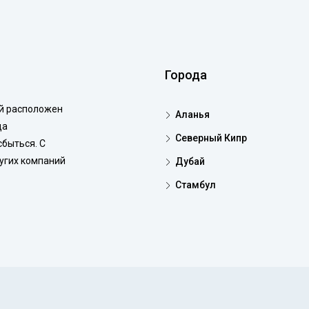
Города
ой расположен
Аланья
да
Северный Кипр
сбыться. С
ругих компаний
Дубай
Стамбул