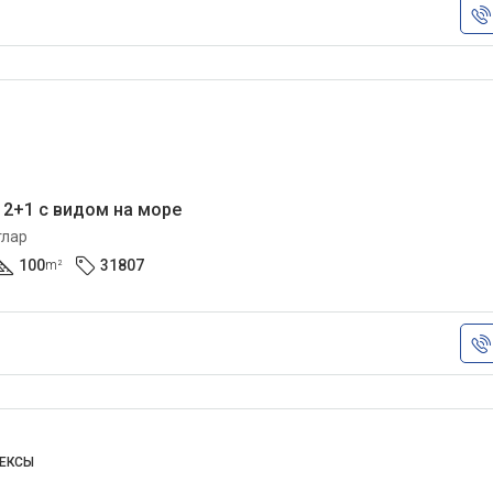
2+1 с видом на море
тлар
100
31807
m²
ЛЕКСЫ