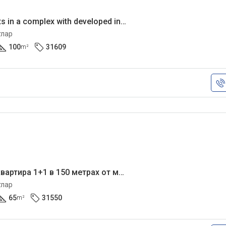
2+1 apartments in a complex with developed infrastructure
тлар
100
31609
m²
Просторная квартира 1+1 в 150 метрах от моря
тлар
65
31550
m²