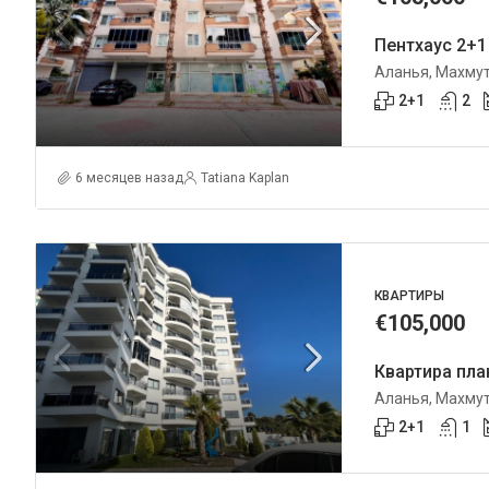
Пентхаус 2+1
Аланья, Махму
2+1
2
6 месяцев назад
Tatiana Kaplan
КВАРТИРЫ
€105,000
Аланья, Махму
2+1
1