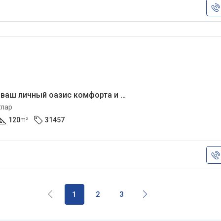
Эта квартира ваш личный оазис комфорта и роскоши.
тлар
120
31457
m²
1
2
3