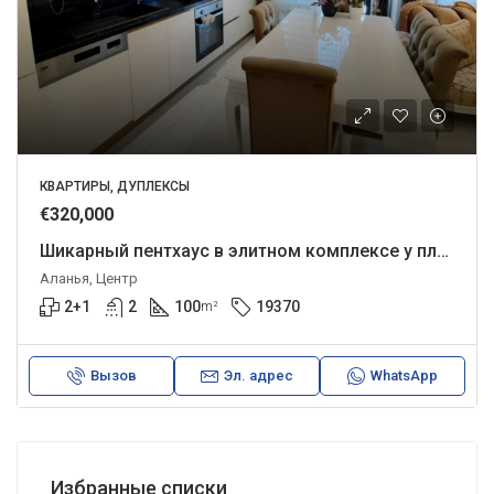
КВАРТИРЫ, ДУПЛЕКСЫ
€320,000
Шикарный пентхаус в элитном комплексе у пляжа Клеопатры.
Аланья, Центр
2+1
2
100
19370
m²
Вызов
Эл. адрес
WhatsApp
Избранные списки