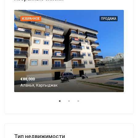
АЖА
ИЗБРАННОЕ
ПРОДАЖА
ИЗБ
€88,000
€57
Аланья, Каргыджак
Ала
Тип недвижимости