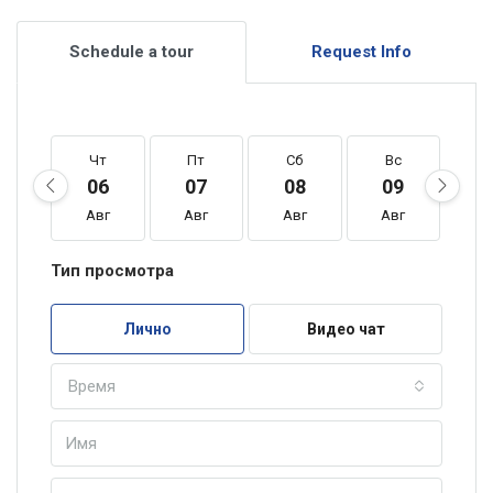
Schedule a tour
Request Info
Чт
Пт
Сб
Вс
П
06
07
08
09
1
Авг
Авг
Авг
Авг
А
Тип просмотра
Лично
Видео чат
Время