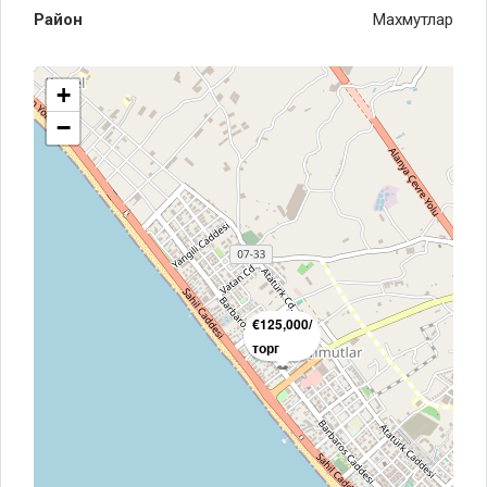
Район
Махмутлар
+
−
€125,000/
торг