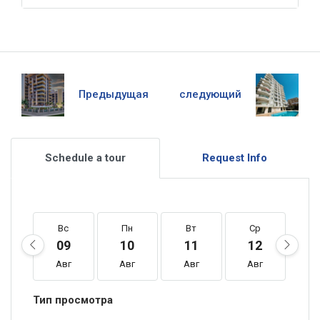
Предыдущая
следующий
Schedule a tour
Request Info
Вс
Пн
Вт
Ср
Ч
09
10
11
12
1
Авг
Авг
Авг
Авг
А
Тип просмотра