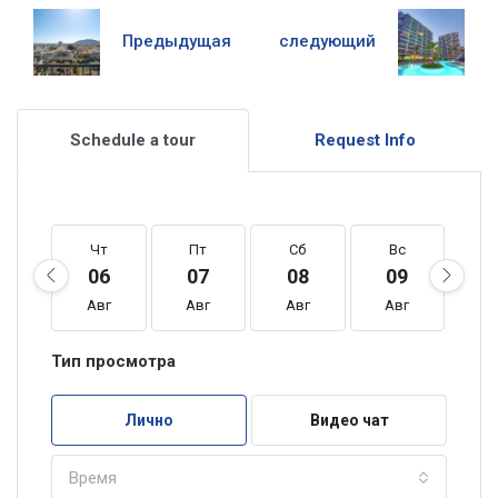
Предыдущая
следующий
Schedule a tour
Request Info
Чт
Пт
Сб
Вс
П
06
07
08
09
1
Авг
Авг
Авг
Авг
А
Тип просмотра
Лично
Видео чат
Время