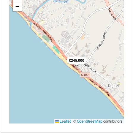
−
€245,000
Leaflet
|
©
OpenStreetMap
contributors